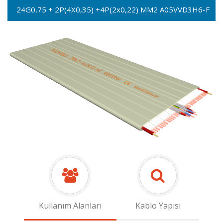
24G0,75 + 2P(4X0,35) +4P(2x0,22) MM2 A05VVD3H6-F
Kullanım Alanları
Kablo Yapısı