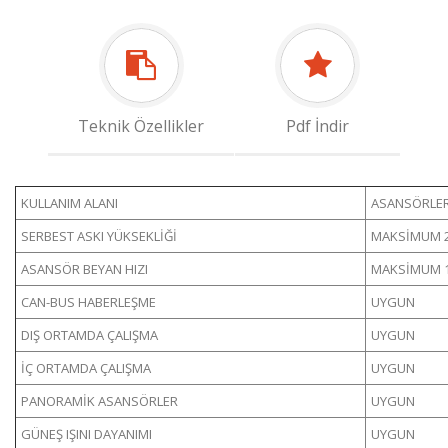
Teknik Özellikler
Pdf İndir
KULLANIM ALANI
ASANSÖRLE
SERBEST ASKI YÜKSEKLİĞİ
MAKSİMUM 2
ASANSÖR BEYAN HIZI
MAKSİMUM 1
CAN-BUS HABERLEŞME
UYGUN
DIŞ ORTAMDA ÇALIŞMA
UYGUN
İÇ ORTAMDA ÇALIŞMA
UYGUN
PANORAMİK ASANSÖRLER
UYGUN
GÜNEŞ IŞINI DAYANIMI
UYGUN