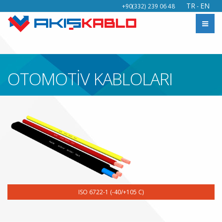
TR
EN
+90(332) 239 06 48
-
OTOMOTİV KABLOLARI
ISO 6722-1 (-40/+105 C)