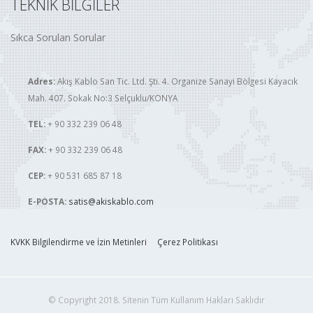
TEKNİK BİLGİLER
Sıkca Sorulan Sorular
Adres:
Akış Kablo San Tic. Ltd. Şti. 4. Organize Sanayi Bölgesi Kayacık
Mah. 407. Sokak No:3 Selçuklu/KONYA
TEL:
+ 90 332 239 06 48
FAX:
+ 90 332 239 06 48
CEP:
+ 90 531 685 87 18
E-POSTA:
satis@akiskablo.com
KVKK Bilgilendirme ve İzin Metinleri
Çerez Politikası
© Copyright 2018. Sitenin Tüm Kullanım Hakları Saklıdır