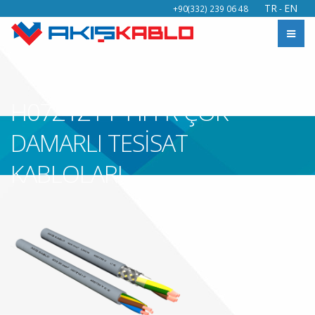
TR
EN
+90(332) 239 06 48
-
H07Z1Z1-F HFFR ÇOK
DAMARLI TESİSAT
KABLOLARI