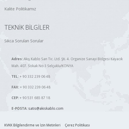
Kalite Politikamız
TEKNİK BİLGİLER
Sıkca Sorulan Sorular
Adres:
Akış Kablo San Tic. Ltd. Şti. 4. Organize Sanayi Bölgesi Kayacık
Mah. 407. Sokak No:3 Selçuklu/KONYA
TEL:
+ 90 332 239 06 48
FAX:
+ 90 332 239 06 48
CEP:
+ 90 531 685 87 18
E-POSTA:
satis@akiskablo.com
KVKK Bilgilendirme ve İzin Metinleri
Çerez Politikası